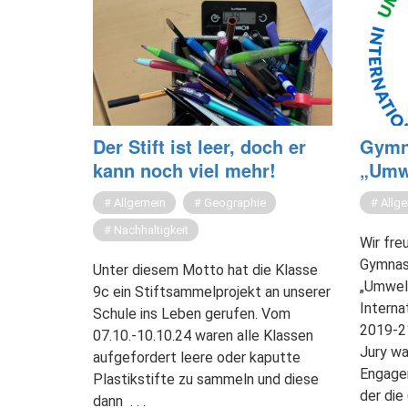
Der Stift ist leer, doch er
Gym­n
kann noch viel mehr!
„Um­we
Allgemein
Geographie
Allg
Nachhaltigkeit
Wir fre
Gymnas
Unter diesem Motto hat die Klasse
„Umwelt
9c ein Stiftsammelprojekt an unserer
Interna
Schule ins Leben gerufen. Vom
2019-21
07.10.-10.10.24 waren alle Klassen
Jury wa
aufgefordert leere oder kaputte
Engagem
Plastikstifte zu sammeln und diese
der die
dann
. . .