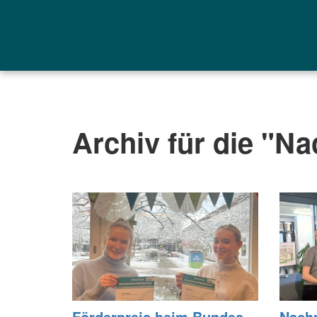
Archiv für die "Na
För­der­preis beim Bun­des­
Nach­