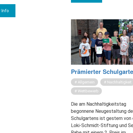
 Info
Prä­mier­ter Schul­gar­t
Allgemein
Nachhaltigkeit
Wettbewerb
Die am Nachhaltigkeitstag
begonnene Neugestaltung de
Schulgartens ist gestern von 
Loki-Schmidt-Stiftung und S
Rabe mit einem 2. Preis im