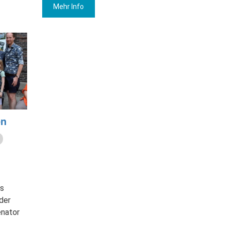
Mehr Info
en
s
der
enator