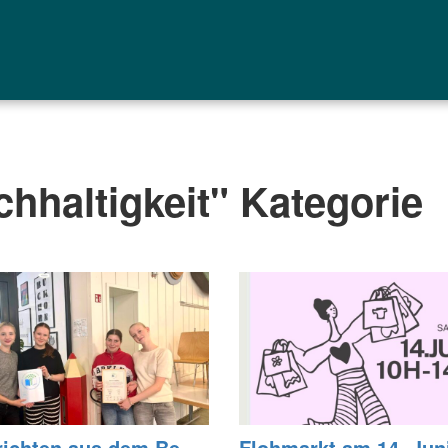
chhaltigkeit" Kategorie
rich­ten aus dem Be­
Floh­markt am 14. Jun