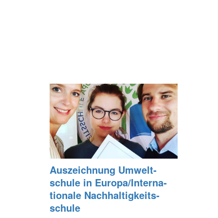
Aus­zeich­nung Um­welt­
schu­le in Eu­ro­pa/In­ter­na­
tio­na­le Nach­hal­tig­keits­
schu­le