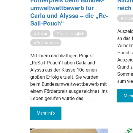
um­welt­wett­be­werb für
reich 
Carla und Alys­sa – die „Re­
Allg
Sail-Pouch“
Auszei
Abitur
Nachhaltigkeit
an das 
Wettbewerb
Wilhelm
Pouch a
Mit ihrem nachhaltigen Projekt
Auszei
„ReSail-Pouch“ haben Carla und
Grund z
Alyssa aus der Klasse 10c einen
Sommer
großen Erfolg erzielt: Sie wurden
zum vie
beim Bundesumweltwettbewerb mit
einem Förderpreis ausgezeichnet. Ins
Mehr
Leben gerufen wurde das
. . .
Mehr Info