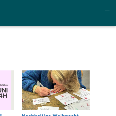
i!
Nach­hal­ti­ge Weih­nacht