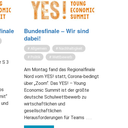
i­na­le
Bun­des­fi­na­le – Wir sind
dabei!
Allgemein
Nachhaltigkeit
Politik
Wettbewerb
r S 3
Am Montag fand das Regionalfinale
Nord vom YES! statt, Corona-bedingt
über „Zoom“. Das YES! – Young
bs
Economic Summit ist der größte
mit“
deutsche Schulwettbewerb zu
n und
wirtschaftlichen und
gesellschaftlichen
Herausforderungen für Teams
. . .