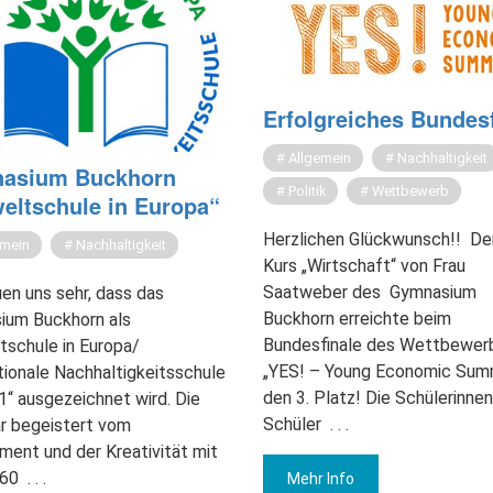
Er­folg­rei­ches Bun­des­f
Allgemein
Nachhaltigkeit
a­si­um Buck­horn
Politik
Wettbewerb
lt­schu­le in Eu­ro­pa“
Herzlichen Glückwunsch!! De
emein
Nachhaltigkeit
Kurs „Wirtschaft“ von Frau
Saatweber des Gymnasium
uen uns sehr, dass das
Buckhorn erreichte beim
ium Buckhorn als
Bundesfinale des Wettbewer
schule in Europa/
„YES! – Young Economic Sum
tionale Nachhaltigkeitsschule
den 3. Platz! Die Schülerinne
“ ausgezeichnet wird. Die
Schüler
. . .
r begeistert vom
ent und der Kreativität mit
 60
. . .
Mehr Info