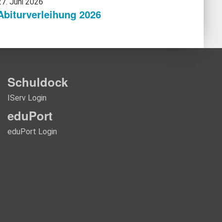
27. Juni 2026
Abiturverleihung 2026
Schuldock
IServ Login
eduPort
eduPort Login