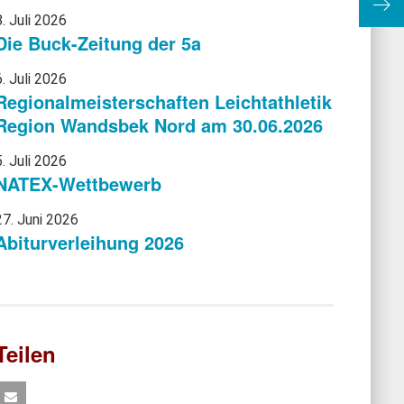
Gold
8. Juli 2026
Die Buck-Zeitung der 5a
6. Juli 2026
Regionalmeisterschaften Leichtathletik
Region Wandsbek Nord am 30.06.2026
5. Juli 2026
NATEX-Wettbewerb
27. Juni 2026
Abiturverleihung 2026
Teilen