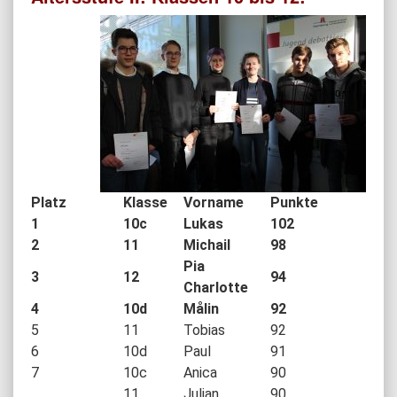
Platz
Klasse
Vorname
Punkte
1
10c
Lukas
102
2
11
Michail
98
Pia
3
12
94
Charlotte
4
10d
Målin
92
5
11
Tobias
92
6
10d
Paul
91
7
10c
Anica
90
11
Julian
90