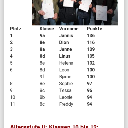
Platz
Klasse
Vorname
Punkte
1
9a
Jannis
136
2
8e
Dion
116
3
8a
Janne
109
4
8d
Linus
105
5
8e
Helena
102
6
8d
Leon
100
9f
Bjarne
100
8
8e
Sophie
97
9
8c
Tessa
96
10
8b
Leonie
94
11
8c
Freddy
94
Altersstufe II:
Klassen 10 bis 12: