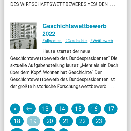
DES WIRTSCHAFTSWETTBEWERBS YES! DEN
. . .
Geschichtswettbewerb
2022
#Allgemein
#Geschichte
#Wettbewerb
Heute startet der neue
Geschichtswettbewerb des Bundespräsidenten“ Die
aktuelle Aufgabenstellung lautet: „Mehr als ein Dach
über dem Kopf. Wohnen hat Geschichte“ Der
Geschichtswettbewerb des Bundespräsidenten ist
der größte historische Forschungswettbewerb
. . .
«
13
14
15
16
17
18
19
20
21
22
23