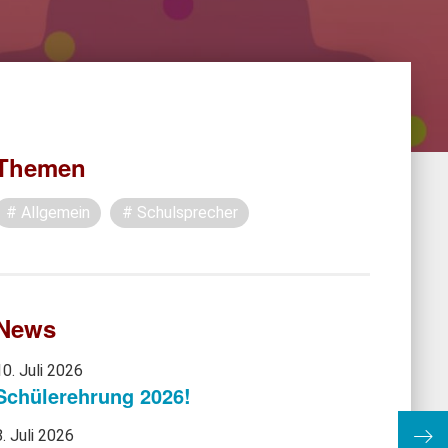
Themen
Allgemein
Schulsprecher
News
10. Juli 2026
Schülerehrung 2026!
8. Juli 2026
Juge