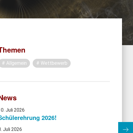
Themen
Allgemein
Wettbewerb
News
10. Juli 2026
Schülerehrung 2026!
8. Juli 2026
Wei