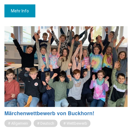
Mehr Info
Mär­chen­wett­be­werb von Buck­horn!
Allgemein
Deutsch
Wettbewerb