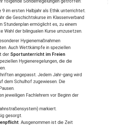
ahr folgende Sonderregelungen getroffen:
9 im ersten Halbjahr als Ethik unterrichtet.
jahr die Geschichtskurse im Klassenverband
 im Stundenplan ermöglicht es, zu einem
te Wahl der bilingualen Kurse umzusetzen.
g besonderer Hygienemaßnahmen
ten. Auch Wettkämpfe in speziellen
et der
Sportunterricht im Freien
speziellen Hygieneregelungen, die die
en.
hriften angepasst. Jedem Jahr-gang wird
 auf dem Schulhof zugewiesen. Die
 Pausen.
n jeweiligen Fachlehrern vor Beginn der
bahnstraßensystem) markiert.
ig gesorgt.
enpflicht
. Ausgenommen ist die Zeit