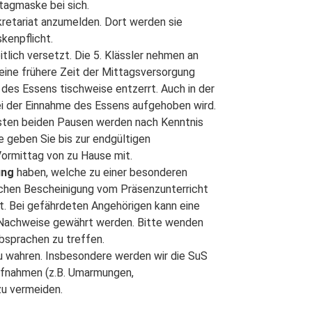
ltagmaske bei sich.
ekretariat anzumelden. Dort werden sie
kenpflicht.
itlich versetzt. Die 5. Klässler nehmen an
 eine frühere Zeit der Mittagsversorgung
 des Essens tischweise entzerrt. Auch in der
 bei der Einnahme des Essens aufgehoben wird.
rsten beiden Pausen werden nach Kenntnis
e geben Sie bis zur endgültigen
Vormittag von zu Hause mit.
kung
haben, welche zu einer besonderen
lichen Bescheinigung vom Präsenzunterricht
ht. Bei gefährdeten Angehörigen kann eine
 Nachweise gewährt werden. Bitte wenden
Absprachen zu treffen.
u wahren. Insbesondere werden wir die SuS
aufnahmen (z.B. Umarmungen,
zu vermeiden.