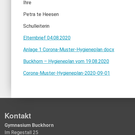
Ihre
Petra te Heesen
Schulleiterin
Elternbrief 04.08.2020
Anlage 1 Corona-Muster-Hygieneplan docx
Buckhorn – Hygieneplan vom 19.08.2020
Corona-Muster-Hygieneplan-2020-09-01
Kontakt
Gymnasium Buckhorn
Im Regestall 25