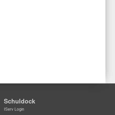
Schuldock
IServ Login