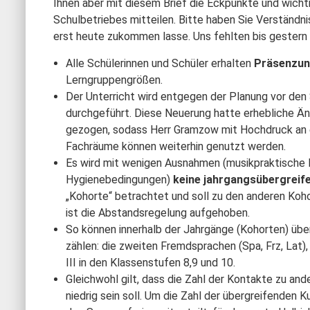
Ihnen aber mit diesem Brief die Eckpunkte und wic
Schulbetriebes mitteilen. Bitte haben Sie Verständni
erst heute zukommen lasse. Uns fehlten bis gester
Alle Schülerinnen und Schüler erhalten
Präsenzun
Lerngruppengrößen.
Der Unterricht wird entgegen der Planung vor de
durchgeführt. Diese Neuerung hatte erhebliche Ä
gezogen, sodass Herr Gramzow mit Hochdruck an e
Fachräume können weiterhin genutzt werden.
Es wird mit wenigen Ausnahmen (musikpraktische 
Hygienebedingungen)
keine jahrgangsübergreif
„Kohorte“ betrachtet und soll zu den anderen Koh
ist die Abstandsregelung aufgehoben.
So können innerhalb der Jahrgänge (Kohorten) übe
zählen: die zweiten Fremdsprachen (Spa, Frz, Lat)
III in den Klassenstufen 8,9 und 10.
Gleichwohl gilt, dass die Zahl der Kontakte zu an
niedrig sein soll. Um die Zahl der übergreifenden K