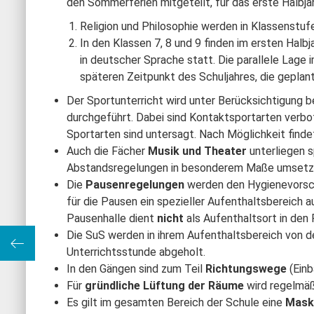
den Sommerferien mitgeteilt, für das erste Halbj
Religion und Philosophie werden in Klassenstufe 
In den Klassen 7, 8 und 9 finden im ersten Halb
in deutscher Sprache statt. Die parallele Lage
späteren Zeitpunkt des Schuljahres, die geplan
Der Sportunterricht wird unter Berücksichtigun
durchgeführt. Dabei sind Kontaktsportarten verbo
Sportarten sind untersagt. Nach Möglichkeit find
Auch die Fächer
Musik und Theater
unterliegen 
Abstandsregelungen in besonderem Maße umsetz
Die
Pausenregelungen
werden den Hygienevorsc
für die Pausen ein spezieller Aufenthaltsbereich
Pausenhalle dient
nicht
als Aufenthaltsort in den
Die SuS werden in ihrem Aufenthaltsbereich von de
es ….
Unterrichtsstunde abgeholt.
In den Gängen sind zum Teil
Richtungswege
(Ein
Für
gründliche Lüftung der Räume
wird regelmäß
Es gilt im gesamten Bereich der Schule eine
Mask