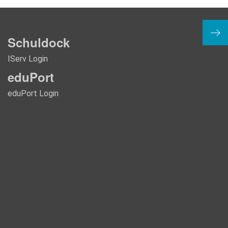
Somm
Schuldock
IServ Login
eduPort
eduPort Login