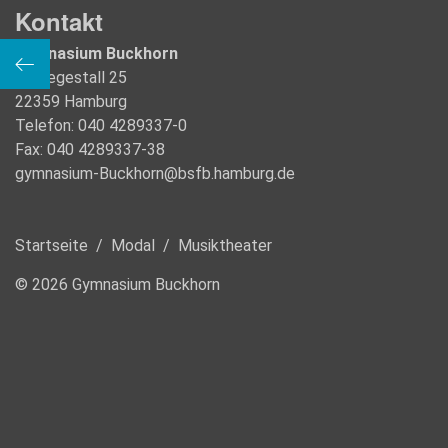
Kontakt
Gymnasium Buckhorn
sfall
Im Regestall 25
22359 Hamburg
Telefon: 040 4289337-0
Fax: 040 4289337-38
gymnasium-Buckhorn@bsfb.hamburg.de
Startseite
/
Modal
/
Musiktheater
© 2026 Gymnasium Buckhorn