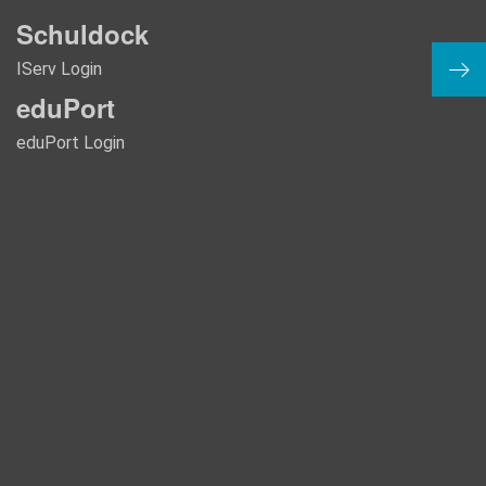
Schuldock
IServ Login
Ball
eduPort
eduPort Login