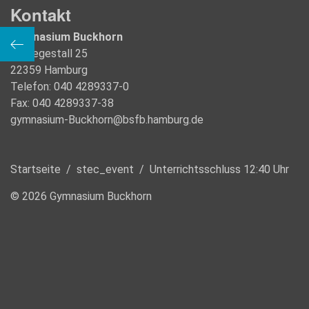
Kontakt
Gymnasium Buckhorn
6B Aufführung English Theatre in der Aula (Vorbereitung ab 16 Uhr)
Im Regestall 25
22359 Hamburg
Telefon: 040 4289337-0
Fax: 040 4289337-38
gymnasium-Buckhorn@bsfb.hamburg.de
Startseite
/
stec_event
/
Unterrichtsschluss 12:40 Uhr
© 2026 Gymnasium Buckhorn