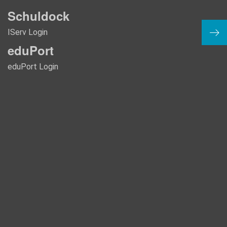
Schuldock
IServ Login
Jg. 
eduPort
eduPort Login